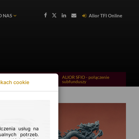
O NAS
Alior TFI Online
ubfunduszy ALIOR SFIO
ALIOR SFIO - połączenie
subfunduszy
ikach cookie
dczenia usług na
alnych potrzeb.