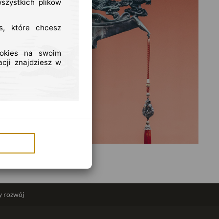
szystkich plików
s, które chcesz
ookies na swoim
cji znajdziesz w
 rozwój