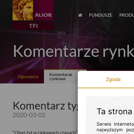
FUNDUSZE
PROD
Komentarze ryn
Komentarze
Dobre Praktyki
Ogłoszenia
rynkowe
Informacyjne
Zgoda
Komentarz tygodniowy 2
Ta strona
2020-03-02
Serwis internet
najwyższym poz
“Obyś żył w ciekawych czasach” – chińskie przekleństwo.