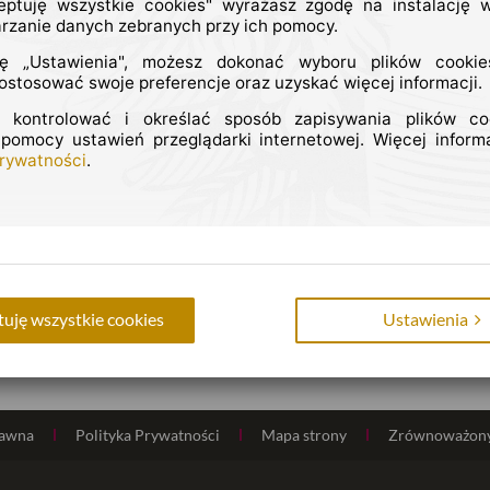
eptuję wszystkie cookies" wyrażasz zgodę na instalację w
arzanie danych zebranych przy ich pomocy.
ję „Ustawienia", możesz dokonać wyboru plików cookie
stosować swoje preferencje oraz uzyskać więcej informacji.
 kontrolować i określać sposób zapisywania plików c
 pomocy ustawień przeglądarki internetowej. Więcej informa
Prywatności
.
uję wszystkie cookies
Ustawienia
rawna
Polityka Prywatności
Mapa strony
Zrównoważony