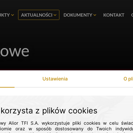
UKTY
AKTUALNOŚCI
DOKUMENTY
KONTAKT
kowe
Podatek od dochodów z funduszy
Zmiana nazw S
inwestycyjnych 2024
(27.12.2024)
Ustawienia
O pl
 marca 2020 roku
 korzysta z plików cookies
owy Alior TFI S.A. wykorzystuje pliki cookies w celu świa
iomie oraz w sposób dostosowany do Twoich indywidu