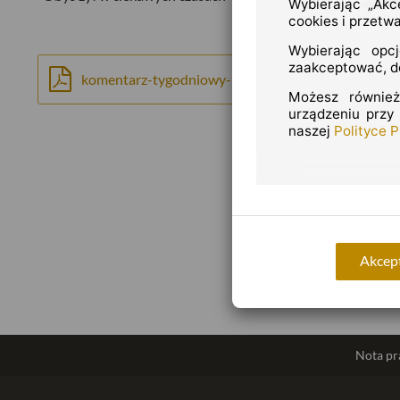
Wybierając „Akc
cookies i przetw
Wybierając opc
zaakceptować, do
komentarz-tygodniowy-20200302.pdf
Możesz również
urządzeniu przy
naszej
Polityce 
Akcept
Nota p