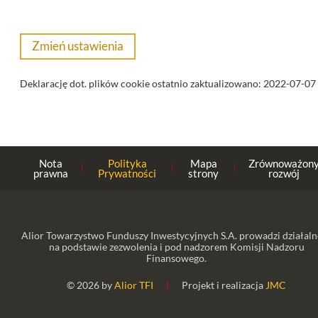
Zmień ustawienia
Deklarację dot. plików cookie ostatnio zaktualizowano:
2022-07-07
Nota
Polityka
Mapa
Zrównoważon
prawna
Prywatności
strony
rozwój
Alior Towarzystwo Funduszy Inwestycyjnych S.A. prowadzi działaln
na podstawie zezwolenia i pod nadzorem Komisji Nadzoru
Finansowego.
© 2026 by
Alior TFI
Projekt i realizacja
JMC