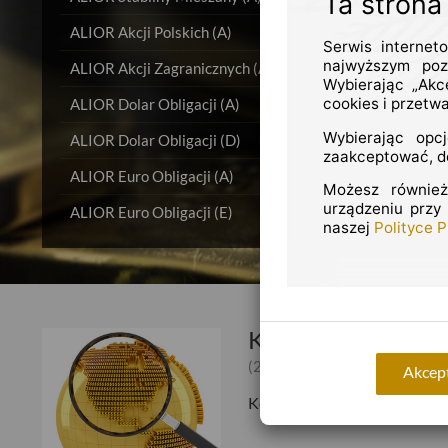
Ta strona
ALIOR Akcji Polskich (A)
1
Serwis internet
najwyższym poz
ALIOR Akcji Zagranicznych (A)
1
Wybierając „Akc
cookies i przetw
ALIOR Dolar Obligacji (A)
1
Wybierając opc
ALIOR Dolar Obligacji (D)
zaakceptować, do
ALIOR Euro Obligacji (A)
1
Możesz również
urządzeniu przy
ALIOR Euro Obligacji (E)
naszej
Polityce 
Komentarz rynkowy
(2026-03-06)
Akcept
Komentarz rynkowy dotyczący