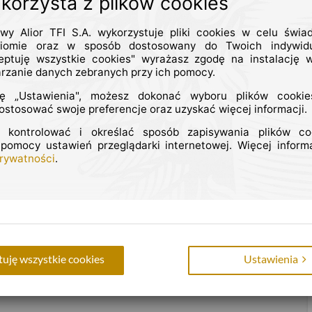
 korzysta z plików cookies
88.29
-0,12
PLN
%
owy Alior TFI S.A. wykorzystuje pliki cookies w celu świa
iomie oraz w sposób dostosowany do Twoich indywidu
05.28
0,26
PLN
%
Komentarze 
eptuję wszystkie cookies" wyrażasz zgodę na instalację w
arzanie danych zebranych przy ich pomocy.
02.76
-0,36
PLN
%
Komentarze rynkowe przygot
ję „Ustawienia", możesz dokonać wyboru plików cookie
27.54
0,04
USD
%
TFI S.A.
stosować swoje preferencje oraz uzyskać więcej informacji.
02.71
-0,14
PLN
%
 kontrolować i określać sposób zapisywania plików c
 pomocy ustawień przeglądarki internetowej. Więcej informa
Więcej
23.86
0,00
EUR
%
Prywatności
.
 Alior TFI
uję wszystkie cookies
Ustawienia
 sytuacji na Bliskim Wschodzie.