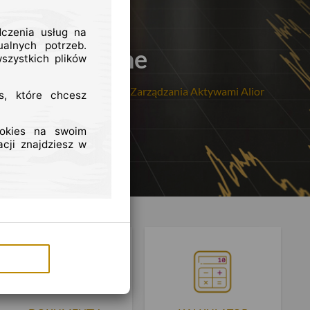
dczenia usług na
alnych potrzeb.
inwestycyjne
szystkich plików
owane przez Departament Zarządzania Aktywami Alior
s, które chcesz
ookies na swoim
cji znajdziesz w