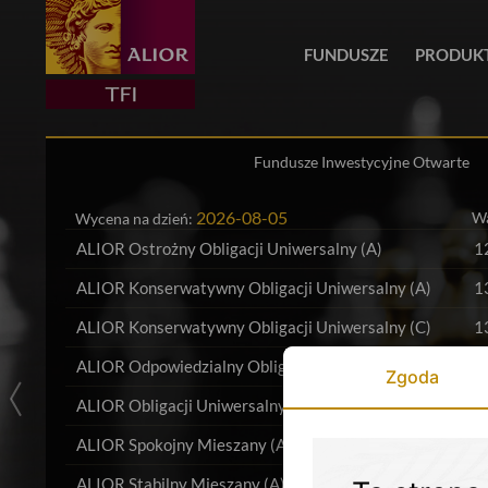
FUNDUSZE
PRODUK
Fundusze Inwestycyjne Otwarte
2026-08-05
Wa
Wycena na dzień:
ALIOR Ostrożny Obligacji Uniwersalny (A)
1
ALIOR Konserwatywny Obligacji Uniwersalny (A)
1
ALIOR Konserwatywny Obligacji Uniwersalny (C)
1
ALIOR Odpowiedzialny Obligacji Uniwersalny (A)
1
Zgoda
ALIOR Obligacji Uniwersalny (A)
1
ALIOR Spokojny Mieszany (A)
1
ALIOR Stabilny Mieszany (A)
1