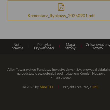
Komentarz_Rynkowy_20250901.pdf
Nota
Polityka
Mapa
Zrównoważon
prawna
Prywatności
strony
rozwój
Alior Towarzystwo Funduszy Inwestycyjnych S.A. prowadzi działaln
na podstawie zezwolenia i pod nadzorem Komisji Nadzoru
Finansowego.
© 2026 by
Alior TFI
Projekt i realizacja
JMC