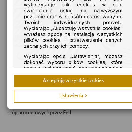
wykorzystuje pliki cookies w celu
świadczenia usług na najwyższym
poziomie oraz w sposób dostosowany do
Twoich indywidualnych potrzeb.
Wybierając „Akceptuję wszystkie cookies"
wyrażasz zgodę na instalację wszystkich
Komentarz tygodniowy 1
plików cookies i przetwarzanie danych
zebranych przy ich pomocy.
września 2025 roku
Wybierając opcję „Ustawienia", możesz
dokonać wyboru plików cookies, które
2025-09-01
chcesz zaakceptować, dostosować swoje
preferencje oraz uzyskać więcej
informacji.
Akceptuję wszystkie cookies
Ostatnie dni były udane dla notowań metali szlachetnych,
Możesz również kontrolować i określać
dłuższym okresie impasu. Zarówno złoto, jak i srebro
Ustawienia
sposób zapisywania plików cookies na
zyskiwały po zgodnym z oczekiwaniami odczycie inflacji
swoim urządzeniu przy pomocy ustawień
PCE, który umacniał oczekiwania co do wrześniowej obni
przeglądarki internetowej. Więcej
stóp procentowych przez Fed.
informacji znajdziesz w naszej
Polityce
Prywatności
.