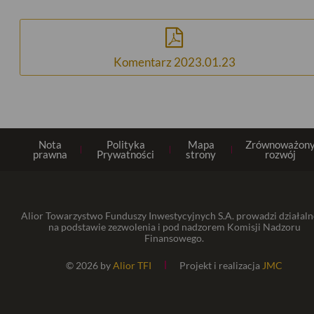
Komentarz 2023.01.23
Nota
Polityka
Mapa
Zrównoważon
prawna
Prywatności
strony
rozwój
Alior Towarzystwo Funduszy Inwestycyjnych S.A. prowadzi działaln
na podstawie zezwolenia i pod nadzorem Komisji Nadzoru
Finansowego.
© 2026 by
Alior TFI
Projekt i realizacja
JMC