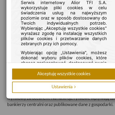
Serwis internetowy Alior TFI S.A.
wykorzystuje pliki cookies w celu
świadczenia usług na najwyższym
poziomie oraz w sposób dostosowany do
Twoich indywidualnych potrzeb.
Wybierając „Akceptuję wszystkie cookies"
wyrażasz zgodę na instalację wszystkich
Komentarz tygodniowy 2
plików cookies i przetwarzanie danych
zebranych przy ich pomocy.
stycznia 2023 roku
Wybierając opcję „Ustawienia", możesz
2023-01-23
dokonać wyboru plików cookies, które
chcesz zaakceptować, dostosować swoje
preferencje oraz uzyskać więcej
Krótszy tydzień giełdowy, z uwagi na poniedziałkowe świ
informacji.
Akceptuję wszystkie cookies
w USA wcale nie oznacza, że rynki akcyjne nie dostarczył
Możesz również kontrolować i określać
zmienności i nie obfitowały w istotne wydarzenia rynkowe
Ustawienia
sposób zapisywania plików cookies na
Emocji nie brakuje chociażby ze względu na trwający sez
swoim urządzeniu przy pomocy ustawień
przeglądarki internetowej. Więcej
wynikowy za oceanem. Na nastroje rynkowe wpływają ta
informacji znajdziesz w naszej
Polityce
bankierzy centralni oraz publikowane dane z gospodarki.
Prywatności
.