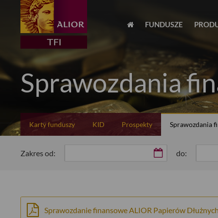
FUNDUSZE
PROD
Sprawozdania fi
Karty funduszy
KID
Prospekty
Sprawozdania f
Zakres od:
do:
Sprawozdanie finansowe ALIOR Papierów Dłużnych 