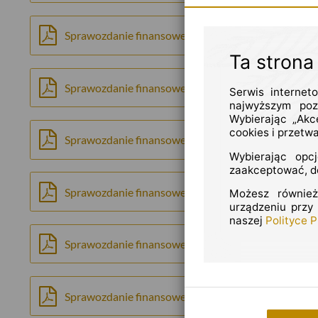
Sprawozdanie finansowe ALIOR Spokojny dla Ciebie
Ta strona
Sprawozdanie finansowe ALIOR Stabilny na Przyszł
Serwis internet
najwyższym poz
Wybierając „Akc
cookies i przetw
Sprawozdanie finansowe ALIOR Akcji za okres 01.0
Wybierając opc
zaakceptować, do
Sprawozdanie finansowe ALIOR Globalny Nowych Te
Możesz również
urządzeniu przy
naszej
Polityce 
Sprawozdanie finansowe ALIOR Agresywny za okre
Sprawozdanie finansowe ALIOR Spokojny dla Ciebie