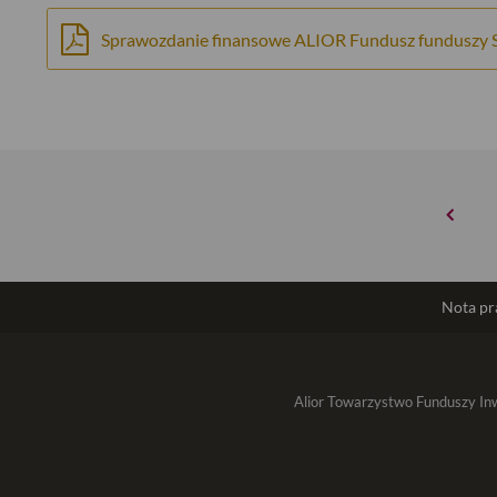
Sprawozdanie finansowe ALIOR Fundusz funduszy S
Nota p
Alior Towarzystwo Funduszy Inw