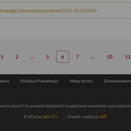
trategia Dynamiczna za okres 01.01-31.12.2019
1
2
...
5
6
7
...
10
11
rawna
Polityka Prywatności
Mapa strony
Zrównoważony
estycyjnych S.A. prowadzi działalność na podstawie zezwolenia i pod nadzor
© 2026 by
Alior TFI
Projekt i realizacja
JMC