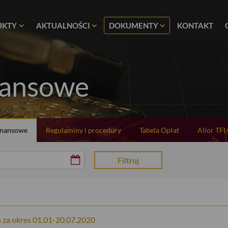
UKTY
AKTUALNOŚCI
DOKUMENTY
KONTAKT
nansowe
inansowe
Regulaminy i procedury
Tabela Opłat
Alior TFI
za okres 01.01-20.07.2020