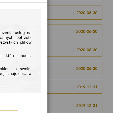
2020-06-30
2020-06-30
dczenia usług na
alnych potrzeb.
szystkich plików
2020-06-30
s, które chcesz
2020-06-30
ookies na swoim
cji znajdziesz w
2019-12-31
2019-12-31