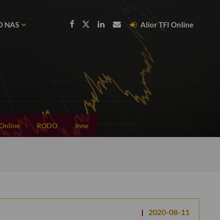
O NAS
Alior TFI Online
 Online
RODO
Inne
2020-08-11