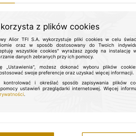
 za okres 01.01-30.06.2020
 korzysta z plików cookies
ość za okres 01.01-30.06.2020
owy Alior TFI S.A. wykorzystuje pliki cookies w celu świa
iomie oraz w sposób dostosowany do Twoich indywidu
eptuję wszystkie cookies" wyrażasz zgodę na instalację w
arzanie danych zebranych przy ich pomocy.
1-30.06.2020
ję „Ustawienia", możesz dokonać wyboru plików cookie
stosować swoje preferencje oraz uzyskać więcej informacji.
chnologii za okres 01.01-30.06.2020
 kontrolować i określać sposób zapisywania plików c
 pomocy ustawień przeglądarki internetowej. Więcej informa
Prywatności
.
s 01.01-31.12.2019
 za okres 18.10-31.12.2019