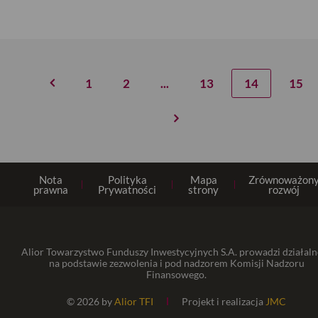
1
2
...
13
14
15
Nota
Polityka
Mapa
Zrównoważon
prawna
Prywatności
strony
rozwój
Alior Towarzystwo Funduszy Inwestycyjnych S.A. prowadzi działaln
na podstawie zezwolenia i pod nadzorem Komisji Nadzoru
Finansowego.
© 2026 by
Alior TFI
Projekt i realizacja
JMC