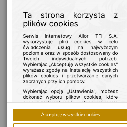
Ta strona korzysta z
Komentarz tygodniowy 4 maja 2020 roku
plików cookies
(2020-05-04)
Brak konkretnych zapowiedzi, co do istotnego luzowania
Serwis internetowy Alior TFI S.A.
polityki pieniężnej przez EBC, spowodował wyraźne
wykorzystuje pliki cookies w celu
umocnienie euro...
świadczenia usług na najwyższym
poziomie oraz w sposób dostosowany do
Twoich indywidualnych potrzeb.
Pobierz
Więcej
Wybierając „Akceptuję wszystkie cookies"
wyrażasz zgodę na instalację wszystkich
plików cookies i przetwarzanie danych
zebranych przy ich pomocy.
Wybierając opcję „Ustawienia", możesz
dokonać wyboru plików cookies, które
chcesz zaakceptować, dostosować swoje
preferencje oraz uzyskać więcej
informacji.
Akceptuję wszystkie cookies
Możesz również kontrolować i określać