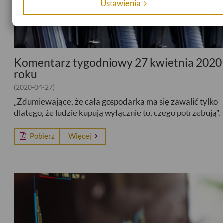
Ustawienia
sposób zapisywania plików cookies na
swoim urządzeniu przy pomocy ustawień
przeglądarki internetowej. Więcej
informacji znajdziesz w naszej
Polityce
Prywatności
.
Komentarz tygodniowy 27 kwietnia 2020
roku
(2020-04-27)
„Zdumiewające, że cała gospodarka ma się zawalić tylko
dlatego, że ludzie kupują wyłącznie to, czego potrzebują”.
Pobierz
Więcej